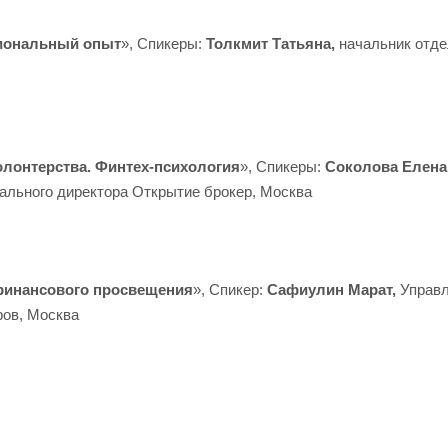
гиональный опыт
», Спикеры:
Толкмит Татьяна,
начальник отде
лонтерства. Финтех-психология
», Спикеры:
Соколова Елена
рального директора Открытие брокер, Москва
 финансового просвещения
», Спикер:
Сафиулин Марат,
Управ
ров, Москва