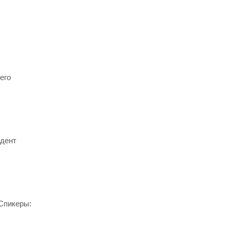
его
идент
 Спикеры: