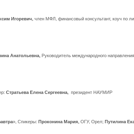
ксим Игоревич,
член МФЛ, финансовый консультант, коуч по л
ина Анатольевна,
Руководитель международного направлени
ер:
Стратьева Елена Сергеевна,
президент НАУМИР
завтра
», Спикеры:
Проконина Мария,
ОГУ, Орел;
Путилина Ека