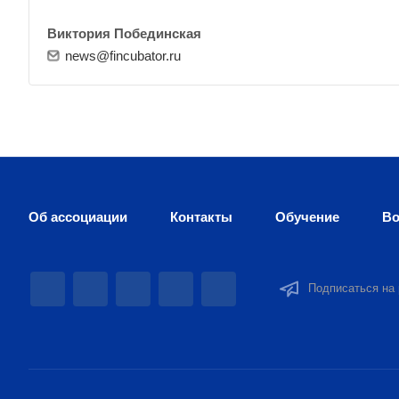
Виктория Побединская
news@fincubator.ru
Об ассоциации
Контакты
Обучение
Во
Подписаться на