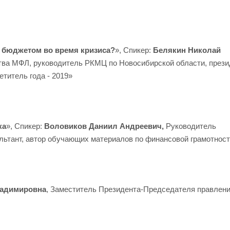
 бюджетом во время кризиса?
», Спикер:
Белякин Николай
тва МФЛ, руководитель РКМЦ по Новосибирской области, прези
титель года - 2019»
ка
», Спикер:
Воловиков Даниил Андреевич,
Руководитель
льтант, автор обучающих материалов по финансовой грамотнос
ладимировна
, Заместитель Президента-Председателя правлен