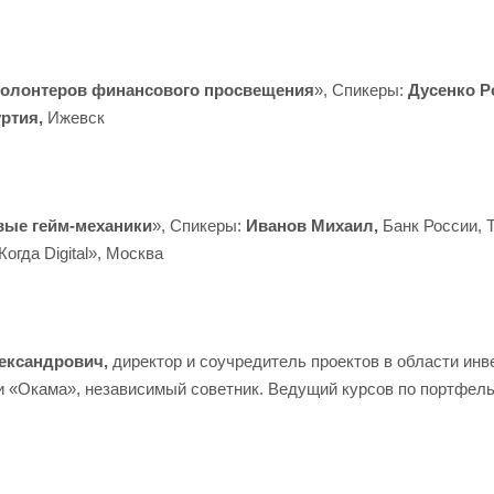
волонтеров финансового просвещения
», Спикеры:
Дусенко Р
уртия,
Ижевск
вые гейм-механики
», Спикеры:
Иванов Михаил,
Банк России, 
гда Digital», Москва
ександрович,
директор и соучредитель проектов в области инв
и «Окама», независимый советник. Ведущий курсов по портфел