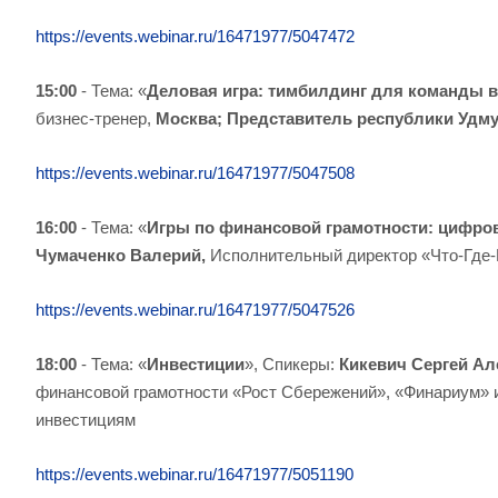
https://events.webinar.ru/16471977/5047472
15:00
- Тема: «
Деловая игра: тимбилдинг для команды 
бизнес-тренер,
Москва; Представитель республики Удм
https://events.webinar.ru/16471977/5047508
16:00
- Тема: «
Игры по финансовой грамотности: цифро
Чумаченко Валерий,
Исполнительный директор «Что-Где-Ко
https://events.webinar.ru/16471977/5047526
18:00
-
Тема: «
Инвестиции
», Спикеры:
Кикевич Сергей Ал
финансовой грамотности «Рост Сбережений», «Финариум» 
инвестициям
https://events.webinar.ru/16471977/5051190