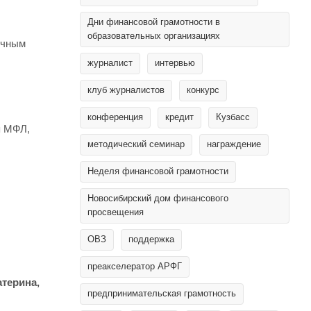
Дни финансовой грамотности в
образовательных организациях
ичным
журналист
интервью
клуб журналистов
конкурс
конференция
кредит
Кузбасс
я МФЛ,
методический семинар
награждение
Неделя финансовой грамотности
Новосибирский дом финансового
просвещения
ОВЗ
поддержка
преакселератор АРФГ
терина,
предпринимательская грамотность