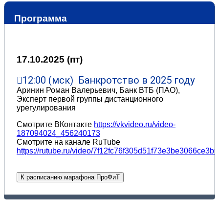
Программа
17.10.2025 (пт)
12:00 (мск) Банкротство в 2025 году
Аринин Роман Валерьевич, Банк ВТБ (ПАО),
Эксперт первой группы дистанционного
урегулирования
Смотрите ВКонтакте
https://vkvideo.ru/video-
187094024_456240173
Смотрите на канале RuTube
https://rutube.ru/video/7f12fc76f305d51f73e3be3066ce3b9
К расписанию марафона ПроФиТ