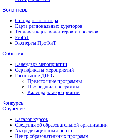
Волонтеры
Стандарт волонтера
Карта региональных кураторов
Тепловая карта волонтеров и проектов
ProFiT
Эксперты ПроФиТ
События
Календарь мероприятий
Сертификаты мероприятий
Расписание ДПО
Предстоящие программы
Прошедшие программы
Календарь мероприятий
Конкурсы
Обучение
Каталог курсов
Сведения об образовательной организации
Аккредитационный центр
Центр образовательных программ