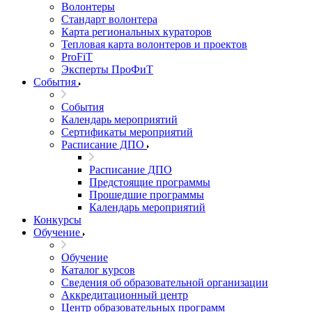
Волонтеры
Стандарт волонтера
Карта региональных кураторов
Тепловая карта волонтеров и проектов
ProFiT
Эксперты ПроФиТ
События
События
Календарь мероприятий
Сертификаты мероприятий
Расписание ДПО
Расписание ДПО
Предстоящие программы
Прошедшие программы
Календарь мероприятий
Конкурсы
Обучение
Обучение
Каталог курсов
Сведения об образовательной организации
Аккредитационный центр
Центр образовательных программ