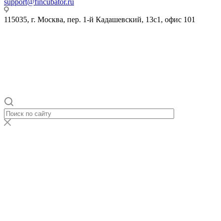
support@fincubator.ru
- написать в техподдержку
115035, г. Москва, пер. 1-й Кадашевский, 13с1, офис 101
© 2019-2026 Ассоциация Развития Финансовой Грамотности.
Все права защищены
Политика конфиденциальности