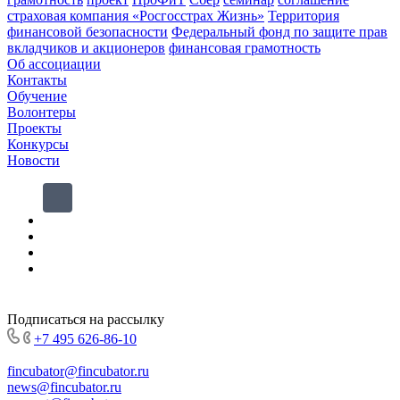
страховая компания «Росгосстрах Жизнь»
Территория
финансовой безопасности
Федеральный фонд по защите прав
вкладчиков и акционеров
финансовая грамотность
Об ассоциации
Контакты
Обучение
Волонтеры
Проекты
Конкурсы
Новости
Подписаться на рассылку
+7 495 626-86-10
fincubator@fincubator.ru
news@fincubator.ru
- для СМИ