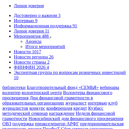
Линия доверия
Достоверно о важном
3
Интервью
9
Информационная поддержка
91
Линия доверия
11
Мероприятия
488
Анонсы
Итоги мероприятий
Новости
1017
Новости региона
26
Новости страны
2
ФИНФИН 2026
4
Экспертная группа по вопросам розничных инвестиций
10
библиотеки
Благотворительный фонд «СЕМЬЯ»
вебинары
волонтер
волонтерский центр
Волонтеры финансового
просвещения
Дни финансовой грамотности в
образовательных организациях
журналист
интервью
клуб
журналистов
конкурс
конференция
кредит
Кузбасс
методический семинар
награждение
Неделя финансовой
грамотности
Новосибирский дом финансового просвещения
ОВЗ
поддержка
преакселератор АРФГ
предпринимательская
грамотность
проект
ПроФиТ
Сбер
семинар
соглашение