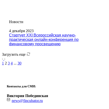
Новости
4 декабря 2023
Стартует ХХI Всероссийская научно-
практическая онлайн-конференция по
финансовому просвещению
Загрузить еще
1
2
3
4
...
30
Контакты для СМИ:
Виктория Побединская
news@fincubator.ru